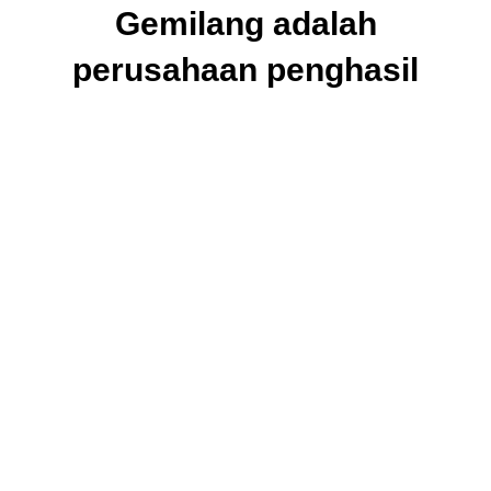
Gemilang adalah
perusahaan penghasil
keramik berkualitas
dengan harga kompetitif
menjadikan solusi terbaik
bagi pelanggan.